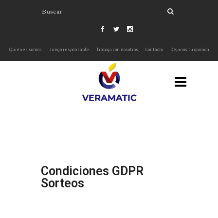
'
Quiénes somos
Juego responsable
Trabaja con nosotros
Contacto
Déjanos tu opinión
Condiciones GDPR
Sorteos