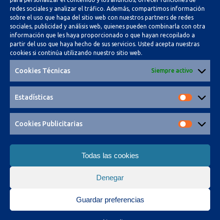
Trabaja con nosotros
redes sociales y analizar el tráfico. Además, compartimos información
sobre el uso que haga del sitio web con nuestros partners de redes
Canal ético
sociales, publicidad y análisis web, quienes pueden combinarla con otra
información que les haya proporcionado o que hayan recopilado a
partir del uso que haya hecho de sus servicios. Usted acepta nuestras
Aviso Legal
cookies si continúa utilizando nuestro sitio web.
Política de Privacidad
Cookies Técnicas
Siempre activo
Política de Cookies
Estadísticas
Cookies Publicitarias
SÍGUENOS
Todas las cookies
Denegar
©Grupo Veramatic
Guardar preferencias